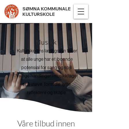
SØMNA KOMMUNALE
KULTURSKOLE
Musikk
Kulturskolens læringssyn tilsier
at alle unge har et iboende
potensial for sang og spill.
Viktige handlinger i musikkfaget
er å utøve, formidle, lytte,
reflektere og skape.
Våre tilbud innen