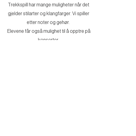
Trekkspill har mange muligheter når det
gjelder stilarter og klangfarger. Vi spiller
etter noter og gehør.
Elevene får også mulighet til å opptre på
konserter.
Annet instrument
Kunne du tenke deg å få undervisning på
et instrument du ikke finner i oversikten?
Ta kontakt med kulturskolen, så kan vi se
om vi har kapasitet til å tilby undervisning.